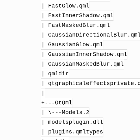
| FastGlow.qml
| FastInnerShadow.qml
| FastMaskedBlur.qml
| GaussianDirectionalBlur.qm
| GaussianGlow.qml
| GaussianInnerShadow.qml
| GaussianMaskedBlur.qml
| qmldir
| qtgraphicaleffectsprivate.
|
+---QtQml
| \---Models.2
| modelsplugin.dll
| plugins.qmltypes