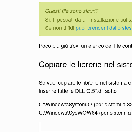
Questi file sono sicuri?
Sì, li pescati da un’installazione puli
Se non ti fidi
puoi prenderli dallo ste
Poco più giù trovi un elenco dei file cont
Copiare le librerie nel sis
Se vuoi copiare le librerie nel sistema 
inserire tutte le DLL Qt5*.dll sotto
C:\Windows\System32 (per sistemi a 32 
C:\Windows\SysWOW64 (per sistemi a 6