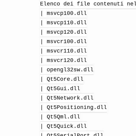
Elenco dei file contenuti ne
| msvcp100.dll
| msvcp110.dll
| msvcp120.dll
| msvcr100.dll
| msvcr110.dll
| msvcr120.dll
| opengl32sw.dll
| Qt5Core.dll
| Qt5Gui.dll
| Qt5Network.dll
| Qt5Positioning.dll
| Qt5Qml.dll
| Qt5Quick.dll
| Qt5SerialPort.dll