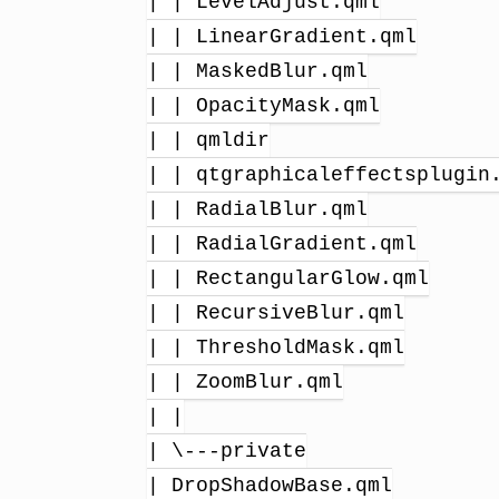
| | LevelAdjust.qml
| | LinearGradient.qml
| | MaskedBlur.qml
| | OpacityMask.qml
| | qmldir
| | qtgraphicaleffectsplugin
| | RadialBlur.qml
| | RadialGradient.qml
| | RectangularGlow.qml
| | RecursiveBlur.qml
| | ThresholdMask.qml
| | ZoomBlur.qml
| |
| \---private
| DropShadowBase.qml