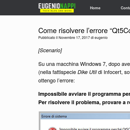
Vai
Home
Conta
al
contenuto
Come risolvere l’errore “Qt5C
Pubblicato il
Novembre 17, 2017
di
eugenio
[Scenario]
Su una macchina Windows 7, dopo aver i
(nella fattispecie
di Infocert, so
Dike Util
ottengo l’errore:
Impossibile avviare il programma pe
Per risolvere il problema, provare a 