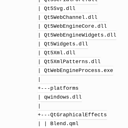
| Qt5Svg.dll
| Qt5WebChannel.dll
| Qt5WebEngineCore.dll
| Qt5WebEngineWidgets.dll
| Qt5Widgets.dll
| Qt5Xml.dll
| Qt5XmlPatterns.dll
| QtWebEngineProcess.exe
|
+---platforms
| qwindows.dll
|
+---QtGraphicalEffects
| | Blend.qml