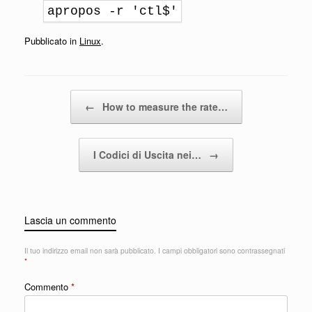
apropos -r 'ctl$'
Pubblicato in
Linux
.
Navigazione articolo
←
How to measure the rate…
I Codici di Uscita nei…
→
Lascia un commento
Il tuo indirizzo email non sarà pubblicato.
I campi obbligatori sono contrassegnati
*
Commento
*